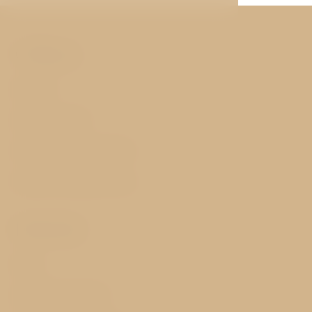
Odkazy
Pokoje
Služby hotelu
Historie a okolí hotelu
Garance nejnižší ceny
Důležité
FAQ
GDPR & Cookies