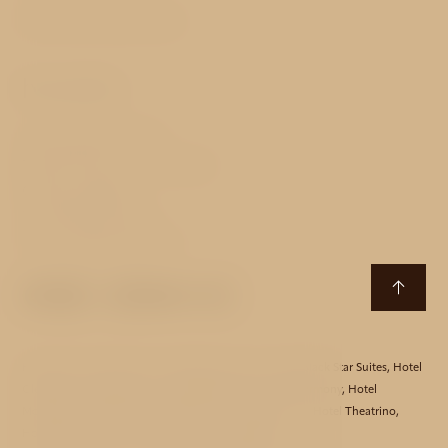
Obchodní podmínky
Kontakty
Vinohradská 137/105
130 00 Praha 3 - Vinohrady
Česká republika
T:
+420 222 727 313
E:
taurus@avehotels.cz
Hotel Aida
,
Hotel Akcent
,
Hotel Bishop House
,
Hotel Black Star Suites
,
Hotel
Clementin
,
Hotel Essence
,
Hotel Golden Star
,
Hotel Harmony
,
Hotel
Monastery
,
Hotel Mucha
,
Hotel Red Lion
,
Hotel Taurus
,
Hotel Theatrino
,
Hotel Three Storks
,
Hotel Unique
,
Hotel Waldstein