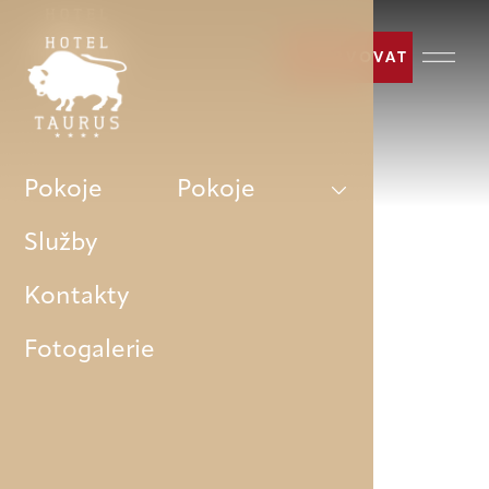
REZERVOVAT
Pokoje
Pokoje
Služby
Kontakty
Fotogalerie