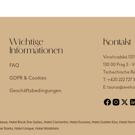
Wichtige
Kontakt
Informationen
Vinohradská 137
130 00 Prag 3 - 
FAQ
Tschechische Re
GDPR & Cookies
T:
+420 222 727 3
E:
taurus@avehot
Geschäftsbedingungen
House
,
Hotel Black Star Suites
,
Hotel Clementin
,
Hotel Essence
,
Hotel Golden Star
,
Hotel Har
ee Storks
,
Hotel Unique
,
Hotel Waldstein