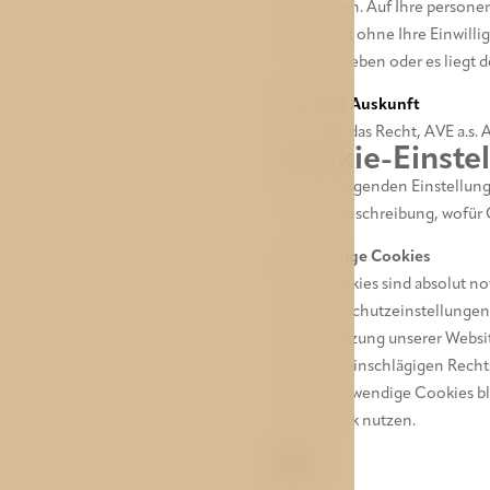
zu schützen. Auf Ihre persone
diese nicht ohne Ihre Einwillig
vorgeschrieben oder es liegt d
Recht auf Auskunft
Sie haben das Recht, AVE a.s
Cookie-Einste
Mit den folgenden Einstellun
Für eine Beschreibung, wofür C
Notwendige Cookies
Diese Cookies sind absolut not
der Datenschutzeinstellungen,
für die Nutzung unserer Webs
nach den einschlägigen Rechts
dass er notwendige Cookies bl
Geschmack nutzen.