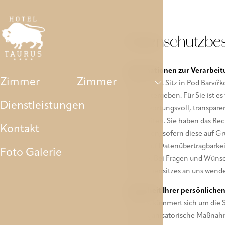
Zimmer
Dienstleistungen
Kontakt
Foto Galeri
Datenschutzbe
Informationen zur Verarbei
Zimmer
Zimmer
AVE a.s. mit Sitz in Pod Barv
uns weitergeben. Für Sie ist 
Dienstleistungen
verantwortungsvoll, transpare
verarbeiten. Sie haben das Re
Kontakt
verlangen, sofern diese auf Gr
Recht auf Datenübertragbarkei
Foto Galerie
werden. Bei Fragen und Wünsc
des Firmensitzes an uns wend
Sicherheit Ihrer persönliche
AVE a.s. kümmert sich um die 
und organisatorische Maßnahm