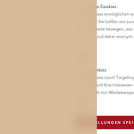
Statistische Cookies
Diese Cookies ermöglichen es
verbessern. Sie helfen uns zu
auf der Website bewegen, was u
aggregiert und daher anonym. 
>
Werbe-Cookies
Diese Cookies (auch Targetin
die für Sie und Ihre Interess
Wirksamkeit von Werbekampa
EINSTELLUNGEN SPE