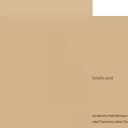
Web
Zimmer
Dienstleistungen
Die Geschichte des Hotels und
dessen Umgebung
Bestpreis-Garantie
Hotel Aida
,
Hotel Akcent
,
Hotel Bishop 
Hotel Taurus
,
Hotel Theatrino
,
Hotel Thr