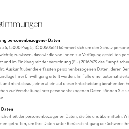
e
Parken
stimmungen
tung personenbezogener Daten
ířkou 6, 15000 Prag 5, IČ 00505641 kümmert sich um den Schutz person
es wichtig zu wissen, dass wir die von Ihnen zur Verfügung gestellten
nt und im Einklang mit der Verordnung (EU) 2016/679 des Europäische
cht, Auskunft über die erfassten personenbezogenen Daten, deren Be
undlage Ihrer Einwilligung erteilt werden. Im Falle einer automatisier
t und nicht darauf, einer allein auf dieser Entscheidung beruhenden 
hen zur Verarbeitung Ihrer personenbezogenen Daten können Sie sich 
en.
n Daten
Sicherheit der personenbezogenen Daten, die Sie uns übermitteln. W
en getroffen, um Ihre Daten unter Berücksichtigung der Schwere ih